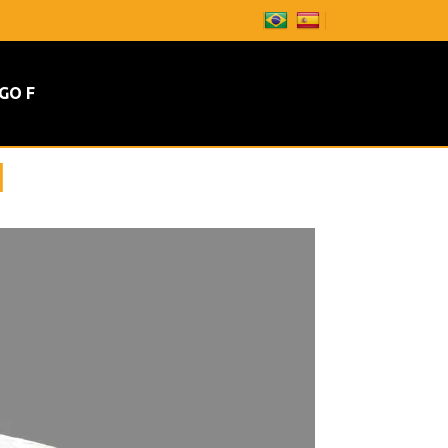
GO F
1