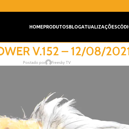
HOME
PRODUTOS
BLOG
ATUALIZAÇÕES
CÓDI
WER V.152 – 12/08/202
Postado por
Freesky TV