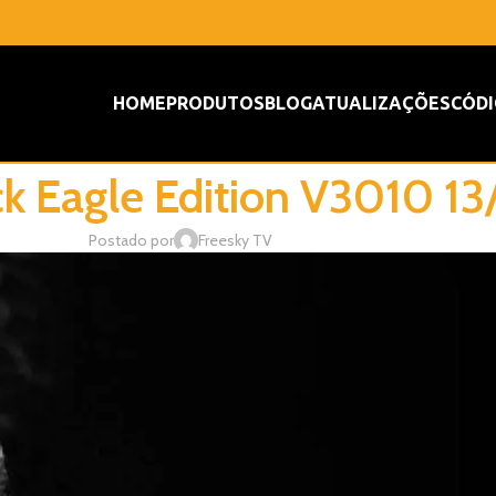
HOME
PRODUTOS
BLOG
ATUALIZAÇÕES
CÓDI
ck Eagle Edition V3010 1
Postado por
Freesky TV