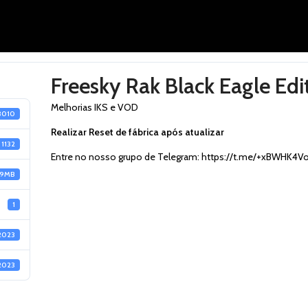
Freesky Rak Black Eagle Ed
Melhorias IKS e VOD
3010
Realizar Reset de fábrica após atualizar
1132
Entre no nosso grupo de Telegram:
https://t.me/+xBWHK4V
39MB
1
2023
2023