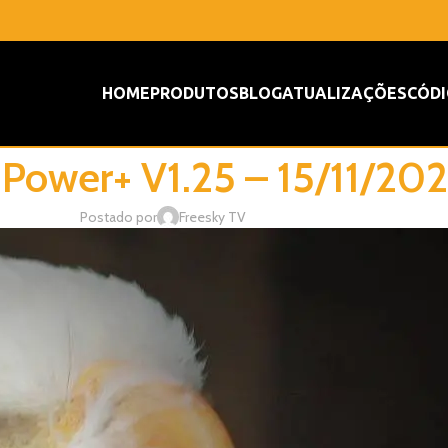
HOME
PRODUTOS
BLOG
ATUALIZAÇÕES
CÓDI
 Power+ V1.25 – 15/11/20
Postado por
Freesky TV