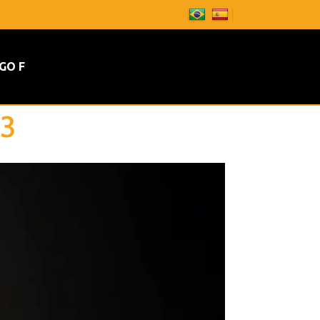
GO F
23