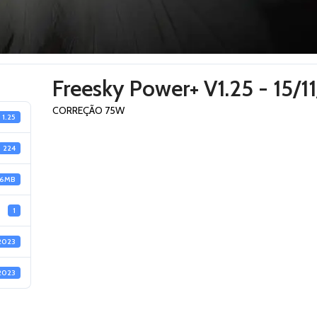
Freesky Power+ V1.25 - 15/1
CORREÇÃO 75W
1.25
224
.6MB
1
/2023
/2023