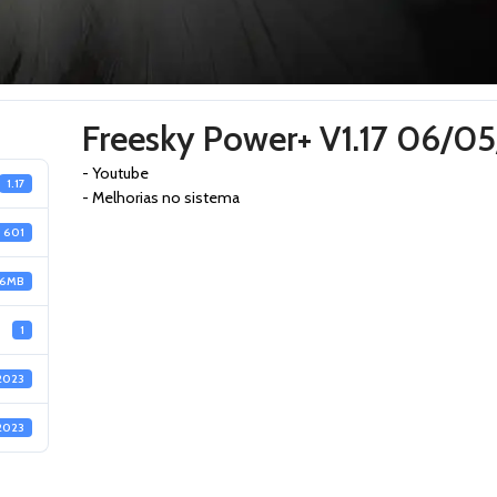
Freesky Power+ V1.17 06/0
- Youtube
1.17
- Melhorias no sistema
601
.6MB
1
2023
2023