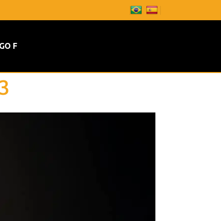
GO F
3