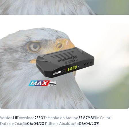
Version
1.11
Download
2550
Tamanho do Arquivo
35.67MB
File Count
1
Data de Criação
06/04/2021
Ultima Atualização
06/04/2021