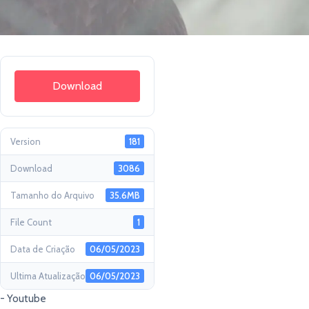
Download
Version
181
Download
3086
Tamanho do Arquivo
35.6MB
File Count
1
Data de Criação
06/05/2023
Ultima Atualização
06/05/2023
- Youtube