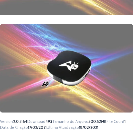
Version
2.0.3.64
Download
493
Tamanho do Arquivo
500.52MB
File Count
1
Data de Criação
17/02/2021
Ultima Atualização
18/02/2021