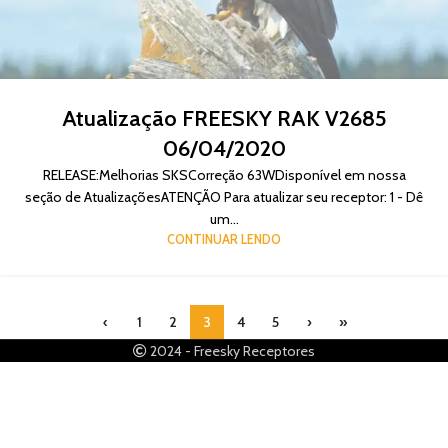
Atualização FREESKY RAK V2685
06/04/2020
RELEASE:Melhorias SKSCorreção 63WDisponível em nossa
seção de AtualizaçõesATENÇÃO Para atualizar seu receptor: 1 - Dê
um...
CONTINUAR LENDO
‹
1
2
3
4
5
›
»
2024 - Freesky Receptores