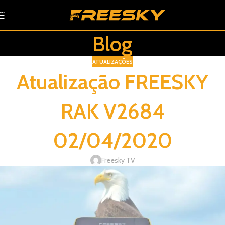
Skip to navigation
Skip to main content
Blog
ATUALIZAÇÕES
Atualização FREESKY
RAK V2684
02/04/2020
Freesky TV