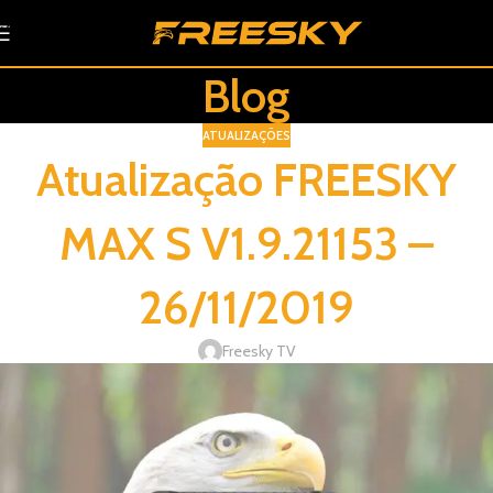
Skip to navigation
Skip to main content
Blog
ATUALIZAÇÕES
Atualização FREESKY
MAX S V1.9.21153 –
26/11/2019
Freesky TV