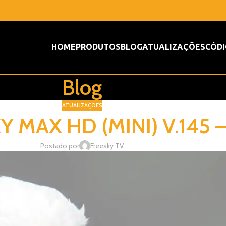
HOME
PRODUTOS
BLOG
ATUALIZAÇÕES
CÓDI
Blog
ATUALIZAÇÕES
KY MAX HD (MINI) V.145 
Postado por
Freesky TV